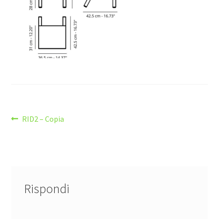
Navigazione
Articolo
RID2 – Copia
precedente:
articoli
Rispondi