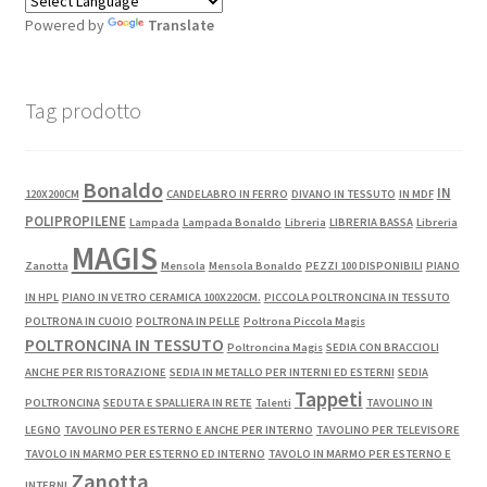
Powered by
Translate
Tag prodotto
Bonaldo
IN
120X200CM
CANDELABRO IN FERRO
DIVANO IN TESSUTO
IN MDF
POLIPROPILENE
Lampada
Lampada Bonaldo
Libreria
LIBRERIA BASSA
Libreria
MAGIS
Zanotta
Mensola
Mensola Bonaldo
PEZZI 100 DISPONIBILI
PIANO
IN HPL
PIANO IN VETRO CERAMICA 100X220CM.
PICCOLA POLTRONCINA IN TESSUTO
POLTRONA IN CUOIO
POLTRONA IN PELLE
Poltrona Piccola Magis
POLTRONCINA IN TESSUTO
Poltroncina Magis
SEDIA CON BRACCIOLI
ANCHE PER RISTORAZIONE
SEDIA IN METALLO PER INTERNI ED ESTERNI
SEDIA
Tappeti
POLTRONCINA
SEDUTA E SPALLIERA IN RETE
Talenti
TAVOLINO IN
LEGNO
TAVOLINO PER ESTERNO E ANCHE PER INTERNO
TAVOLINO PER TELEVISORE
TAVOLO IN MARMO PER ESTERNO ED INTERNO
TAVOLO IN MARMO PER ESTERNO E
Zanotta
INTERNI