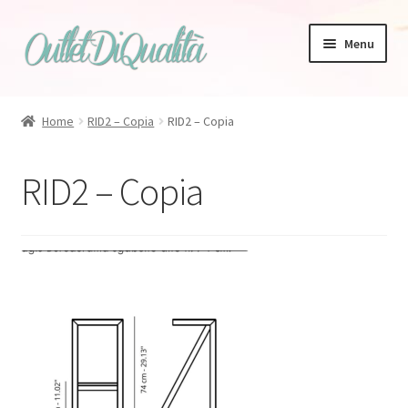
Vai
Vai
Menu
alla
al
navigazione
contenuto
Home
RID2 – Copia
RID2 – Copia
Zanotta
RID2 – Copia
Bonaldo
Tappeti
Magis
Talenti