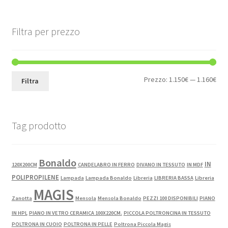
Filtra per prezzo
Pre
Pre
Prezzo:
1.150€
—
1.160€
Filtra
Min
Max
Tag prodotto
Bonaldo
IN
120X200CM
CANDELABRO IN FERRO
DIVANO IN TESSUTO
IN MDF
POLIPROPILENE
Lampada
Lampada Bonaldo
Libreria
LIBRERIA BASSA
Libreria
MAGIS
Zanotta
Mensola
Mensola Bonaldo
PEZZI 100 DISPONIBILI
PIANO
IN HPL
PIANO IN VETRO CERAMICA 100X220CM.
PICCOLA POLTRONCINA IN TESSUTO
POLTRONA IN CUOIO
POLTRONA IN PELLE
Poltrona Piccola Magis