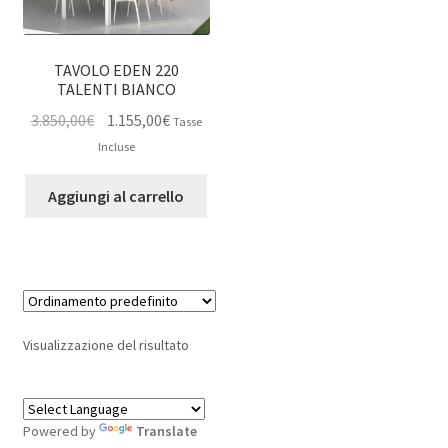
TAVOLO EDEN 220
TALENTI BIANCO
Il
Il
3.850,00
€
1.155,00
€
Tasse
prezzo
prezzo
Incluse
originale
attuale
era:
è:
Aggiungi al carrello
3.850,00€.
1.155,00€.
Visualizzazione del risultato
Powered by
Translate