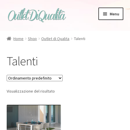
Vai
Vai
Menu
alla
al
navigazione
contenuto
Home
Shop
Outlet di Qualita
Talenti
Zanotta
Talenti
Bonaldo
Tappeti
Visualizzazione del risultato
Magis
Talenti