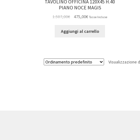
TAVOLINO OFFICINA 120X45 H.40
PIANO NOCE MAGIS
Il
Il
1.587,00
€
475,00
€
Tasse Incluse
prezzo
prezzo
originale
attuale
Aggiungi al carrello
era:
è:
1.587,00€.
475,00€.
Visualizzazione d