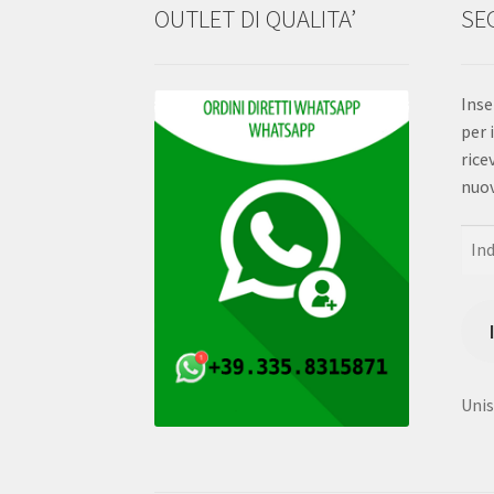
OUTLET DI QUALITA’
SEG
Inse
per 
rice
nuov
Indi
e-
mail
Unisc