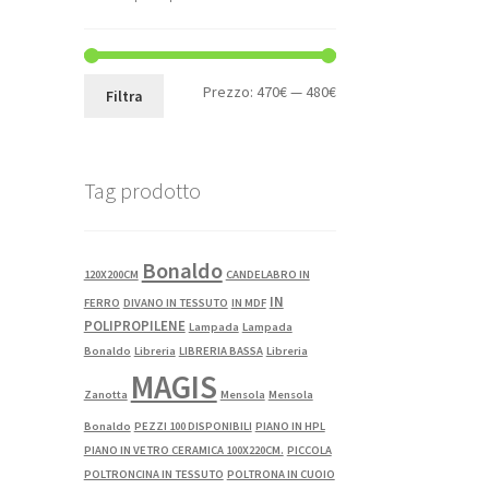
Prezzo
Prezzo
Prezzo:
470€
—
480€
Filtra
Min
Max
Tag prodotto
Bonaldo
120X200CM
CANDELABRO IN
IN
FERRO
DIVANO IN TESSUTO
IN MDF
POLIPROPILENE
Lampada
Lampada
Bonaldo
Libreria
LIBRERIA BASSA
Libreria
MAGIS
Zanotta
Mensola
Mensola
Bonaldo
PEZZI 100 DISPONIBILI
PIANO IN HPL
PIANO IN VETRO CERAMICA 100X220CM.
PICCOLA
POLTRONCINA IN TESSUTO
POLTRONA IN CUOIO