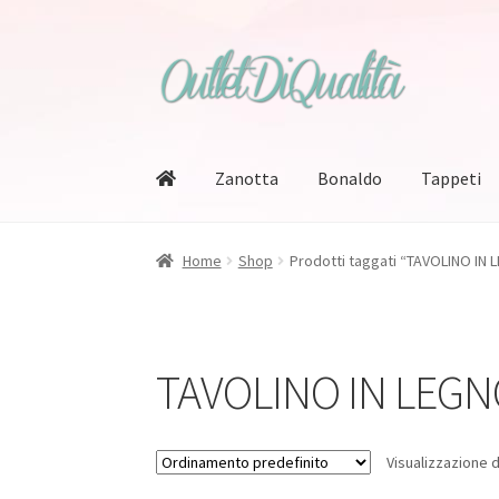
Vai
Vai
alla
al
navigazione
contenuto
Zanotta
Bonaldo
Tappeti
Home
Shop
Prodotti taggati “TAVOLINO IN
TAVOLINO IN LEG
Visualizzazione d