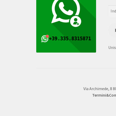
Indi
e-
mail
Unisc
Via Archimede, 8 8
Termini&Cond