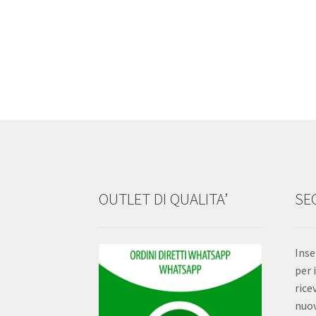
OUTLET DI QUALITA’
SEG
Inse
per 
rice
nuov