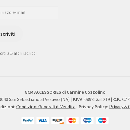
rizzo
Iscriviti
iti a 5 altri iscritti
GCM ACCESSORIES di Carmine Cozzolino
0040 San Sebastiano al Vesuvio (NA) |
P.IVA:
08981351219 |
C.F.:
CZZ
izioni:
Condizioni Generali di Vendita
|
Privacy Policy:
Privacy & 