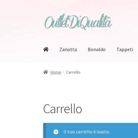
Vai
Vai
alla
al
navigazione
contenuto
Zanotta
Bonaldo
Tappeti
Home
Carrello
Carrello
Il tuo carrello è vuoto.