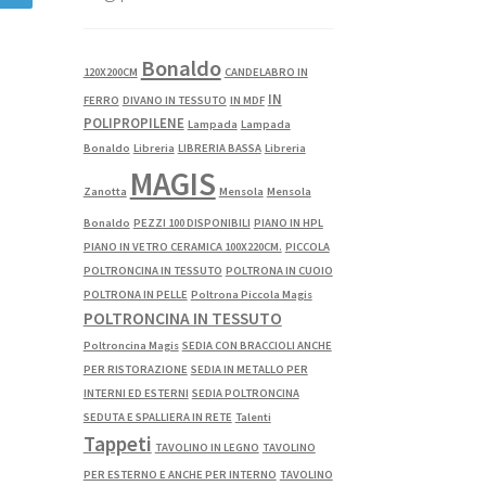
Bonaldo
120X200CM
CANDELABRO IN
IN
FERRO
DIVANO IN TESSUTO
IN MDF
POLIPROPILENE
Lampada
Lampada
Bonaldo
Libreria
LIBRERIA BASSA
Libreria
MAGIS
Zanotta
Mensola
Mensola
Bonaldo
PEZZI 100 DISPONIBILI
PIANO IN HPL
PIANO IN VETRO CERAMICA 100X220CM.
PICCOLA
POLTRONCINA IN TESSUTO
POLTRONA IN CUOIO
POLTRONA IN PELLE
Poltrona Piccola Magis
POLTRONCINA IN TESSUTO
Poltroncina Magis
SEDIA CON BRACCIOLI ANCHE
PER RISTORAZIONE
SEDIA IN METALLO PER
INTERNI ED ESTERNI
SEDIA POLTRONCINA
SEDUTA E SPALLIERA IN RETE
Talenti
Tappeti
TAVOLINO IN LEGNO
TAVOLINO
PER ESTERNO E ANCHE PER INTERNO
TAVOLINO