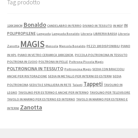
Tag prodotto
Bonaldo
IN
120X200CM
CANDELABRO IN FERRO
DIVANO IN TESSUTO
IN MDF
POLIPROPILENE
Lampada
Lampada Bonaldo
Libreria
LIBRERIA BASSA
Libreria
MAGIS
Zanotta
Mensola
Mensola Bonaldo
PEZZI 100 DISPONIBILI
PIANO
IN HPL
PIANO IN VETRO CERAMICA 100X220CM.
PICCOLA POLTRONCINA IN TESSUTO
POLTRONA IN CUOIO
POLTRONA IN PELLE
Poltrona Piccola Magis
POLTRONCINA IN TESSUTO
Poltroncina Magis
SEDIA CON BRACCIOLI
ANCHE PER RISTORAZIONE
SEDIA IN METALLO PER INTERNI ED ESTERNI
SEDIA
Tappeti
POLTRONCINA
SEDUTA E SPALLIERA IN RETE
Talenti
TAVOLINO IN
LEGNO
TAVOLINO PER ESTERNO E ANCHE PER INTERNO
TAVOLINO PER TELEVISORE
TAVOLO IN MARMO PER ESTERNO ED INTERNO
TAVOLO IN MARMO PER ESTERNO E
Zanotta
INTERNI