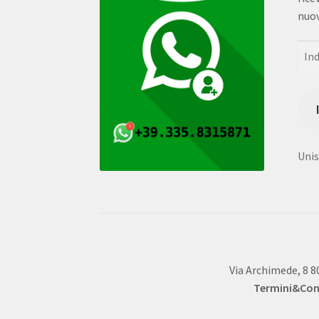
nuov
Indi
e-
mail
Unisc
Via Archimede, 8 8
Termini&Cond