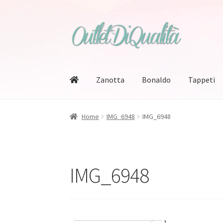
Vai
Vai
alla
al
navigazione
contenuto
Zanotta
Bonaldo
Tappeti
Home
IMG_6948
IMG_6948
IMG_6948