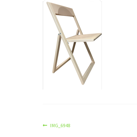
Navigazione
Articolo
IMG_6948
precedente: