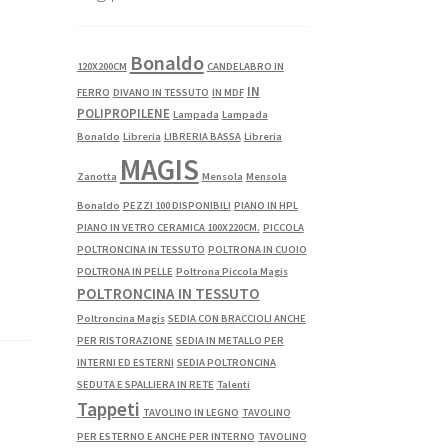
Bonaldo
120X200CM
CANDELABRO IN
IN
FERRO
DIVANO IN TESSUTO
IN MDF
POLIPROPILENE
Lampada
Lampada
Bonaldo
Libreria
LIBRERIA BASSA
Libreria
MAGIS
Zanotta
Mensola
Mensola
Bonaldo
PEZZI 100 DISPONIBILI
PIANO IN HPL
PIANO IN VETRO CERAMICA 100X220CM.
PICCOLA
POLTRONCINA IN TESSUTO
POLTRONA IN CUOIO
POLTRONA IN PELLE
Poltrona Piccola Magis
POLTRONCINA IN TESSUTO
Poltroncina Magis
SEDIA CON BRACCIOLI ANCHE
PER RISTORAZIONE
SEDIA IN METALLO PER
INTERNI ED ESTERNI
SEDIA POLTRONCINA
SEDUTA E SPALLIERA IN RETE
Talenti
Tappeti
TAVOLINO IN LEGNO
TAVOLINO
PER ESTERNO E ANCHE PER INTERNO
TAVOLINO