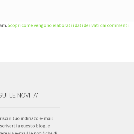
pam.
Scopri come vengono elaborati i dati derivati dai commenti
.
UI LE NOVITA'
risci il tuo indirizzo e-mail
iscriverti a questo blog, e
vere via e-mail le notifiche di