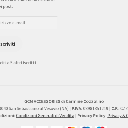
i post.
rizzo
Iscriviti
iti a 5 altri iscritti
GCM ACCESSORIES di Carmine Cozzolino
0040 San Sebastiano al Vesuvio (NA) |
P.IVA:
08981351219 |
C.F.:
CZZ
izioni:
Condizioni Generali di Vendita
|
Privacy Policy:
Privacy & 