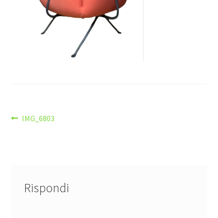
Navigazione
Articolo
IMG_6803
precedente:
articoli
Rispondi