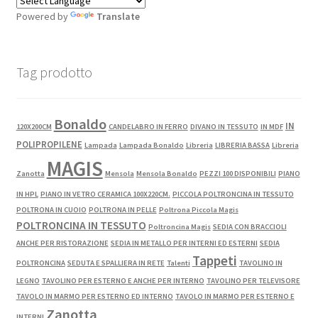
Powered by
Translate
Tag prodotto
Bonaldo
IN
120X200CM
CANDELABRO IN FERRO
DIVANO IN TESSUTO
IN MDF
POLIPROPILENE
Lampada
Lampada Bonaldo
Libreria
LIBRERIA BASSA
Libreria
MAGIS
Zanotta
Mensola
Mensola Bonaldo
PEZZI 100 DISPONIBILI
PIANO
IN HPL
PIANO IN VETRO CERAMICA 100X220CM.
PICCOLA POLTRONCINA IN TESSUTO
POLTRONA IN CUOIO
POLTRONA IN PELLE
Poltrona Piccola Magis
POLTRONCINA IN TESSUTO
Poltroncina Magis
SEDIA CON BRACCIOLI
ANCHE PER RISTORAZIONE
SEDIA IN METALLO PER INTERNI ED ESTERNI
SEDIA
Tappeti
POLTRONCINA
SEDUTA E SPALLIERA IN RETE
Talenti
TAVOLINO IN
LEGNO
TAVOLINO PER ESTERNO E ANCHE PER INTERNO
TAVOLINO PER TELEVISORE
TAVOLO IN MARMO PER ESTERNO ED INTERNO
TAVOLO IN MARMO PER ESTERNO E
Zanotta
INTERNI