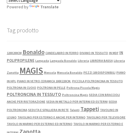
Powered by
Translate
Tag prodotto
Bonaldo
IN
120X200CM
CANDELABRO IN FERRO
DIVANO IN TESSUTO
IN MDF
POLIPROPILENE
Lampada
Lampada Bonaldo
Libreria
LIBRERIA BASSA
Libreria
MAGIS
Zanotta
Mensola
Mensola Bonaldo
PEZZI 100 DISPONIBILI
PIANO
IN HPL
PIANO IN VETRO CERAMICA 100X220CM.
PICCOLA POLTRONCINA IN TESSUTO
POLTRONA IN CUOIO
POLTRONA IN PELLE
Poltrona Piccola Magis
POLTRONCINA IN TESSUTO
Poltroncina Magis
SEDIA CON BRACCIOLI
ANCHE PER RISTORAZIONE
SEDIA IN METALLO PER INTERNI ED ESTERNI
SEDIA
Tappeti
POLTRONCINA
SEDUTA E SPALLIERA IN RETE
Talenti
TAVOLINO IN
LEGNO
TAVOLINO PER ESTERNO E ANCHE PER INTERNO
TAVOLINO PER TELEVISORE
TAVOLO IN MARMO PER ESTERNO ED INTERNO
TAVOLO IN MARMO PER ESTERNO E
Zanotta
INTERNI