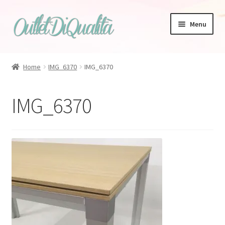
Vai
Vai
Menu
alla
al
navigazione
contenuto
Home
IMG_6370
IMG_6370
Zanotta
IMG_6370
Bonaldo
Tappeti
Magis
Talenti