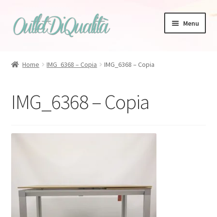
Vai
Vai
Menu
alla
al
navigazione
contenuto
Home
IMG_6368 – Copia
IMG_6368 – Copia
Zanotta
IMG_6368 – Copia
Bonaldo
Tappeti
Magis
Talenti