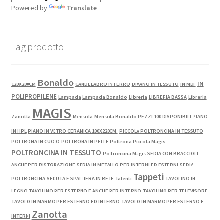
Powered by
Translate
Tag prodotto
Bonaldo
IN
120X200CM
CANDELABRO IN FERRO
DIVANO IN TESSUTO
IN MDF
POLIPROPILENE
Lampada
Lampada Bonaldo
Libreria
LIBRERIA BASSA
Libreria
MAGIS
Zanotta
Mensola
Mensola Bonaldo
PEZZI 100 DISPONIBILI
PIANO
IN HPL
PIANO IN VETRO CERAMICA 100X220CM.
PICCOLA POLTRONCINA IN TESSUTO
POLTRONA IN CUOIO
POLTRONA IN PELLE
Poltrona Piccola Magis
POLTRONCINA IN TESSUTO
Poltroncina Magis
SEDIA CON BRACCIOLI
ANCHE PER RISTORAZIONE
SEDIA IN METALLO PER INTERNI ED ESTERNI
SEDIA
Tappeti
POLTRONCINA
SEDUTA E SPALLIERA IN RETE
Talenti
TAVOLINO IN
LEGNO
TAVOLINO PER ESTERNO E ANCHE PER INTERNO
TAVOLINO PER TELEVISORE
TAVOLO IN MARMO PER ESTERNO ED INTERNO
TAVOLO IN MARMO PER ESTERNO E
Zanotta
INTERNI