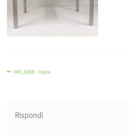
Navigazione
Articolo
IMG_6368 – Copia
precedente:
articoli
Rispondi