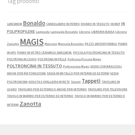
Tag prodotto
Bonaldo
IN
120X200CM
CANDELABRO IN FERRO
DIVANO IN TESSUTO
IN MDF
POLIPROPILENE
Lampada
Lampada Bonaldo
Libreria
LIBRERIA BASSA
Libreria
MAGIS
Zanotta
Mensola
Mensola Bonaldo
PEZZI 100 DISPONIBILI
PIANO
IN HPL
PIANO IN VETRO CERAMICA 100X220CM.
PICCOLA POLTRONCINA IN TESSUTO
POLTRONA IN CUOIO
POLTRONA IN PELLE
Poltrona Piccola Magis
POLTRONCINA IN TESSUTO
Poltroncina Magis
SEDIA CON BRACCIOLI
ANCHE PER RISTORAZIONE
SEDIA IN METALLO PER INTERNI ED ESTERNI
SEDIA
Tappeti
POLTRONCINA
SEDUTA E SPALLIERA IN RETE
Talenti
TAVOLINO IN
LEGNO
TAVOLINO PER ESTERNO E ANCHE PER INTERNO
TAVOLINO PER TELEVISORE
TAVOLO IN MARMO PER ESTERNO ED INTERNO
TAVOLO IN MARMO PER ESTERNO E
Zanotta
INTERNI