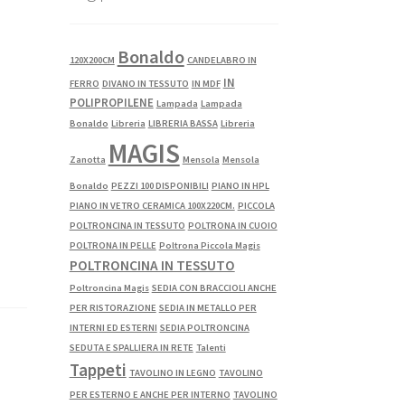
Bonaldo
120X200CM
CANDELABRO IN
IN
FERRO
DIVANO IN TESSUTO
IN MDF
POLIPROPILENE
Lampada
Lampada
Bonaldo
Libreria
LIBRERIA BASSA
Libreria
MAGIS
Zanotta
Mensola
Mensola
Bonaldo
PEZZI 100 DISPONIBILI
PIANO IN HPL
PIANO IN VETRO CERAMICA 100X220CM.
PICCOLA
POLTRONCINA IN TESSUTO
POLTRONA IN CUOIO
POLTRONA IN PELLE
Poltrona Piccola Magis
POLTRONCINA IN TESSUTO
Poltroncina Magis
SEDIA CON BRACCIOLI ANCHE
PER RISTORAZIONE
SEDIA IN METALLO PER
INTERNI ED ESTERNI
SEDIA POLTRONCINA
SEDUTA E SPALLIERA IN RETE
Talenti
Tappeti
TAVOLINO IN LEGNO
TAVOLINO
PER ESTERNO E ANCHE PER INTERNO
TAVOLINO