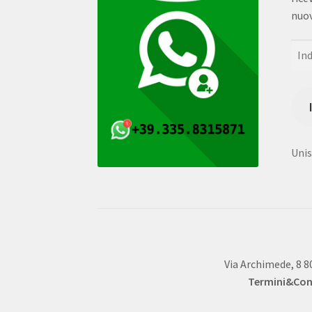
nuov
Indi
e-
mail
Unisc
Via Archimede, 8 8
Termini&Cond