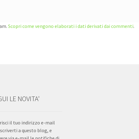
pam.
Scopri come vengono elaborati i dati derivati dai commenti
.
UI LE NOVITA'
risci il tuo indirizzo e-mail
iscriverti a questo blog, e
vere via e-mail le notifiche di