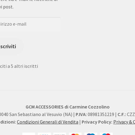
i post.
rizzo
Iscriviti
iti a 5 altri iscritti
GCM ACCESSORIES di Carmine Cozzolino
0040 San Sebastiano al Vesuvio (NA) |
P.IVA:
08981351219 |
C.F.:
CZZ
izioni:
Condizioni Generali di Vendita
|
Privacy Policy:
Privacy & 