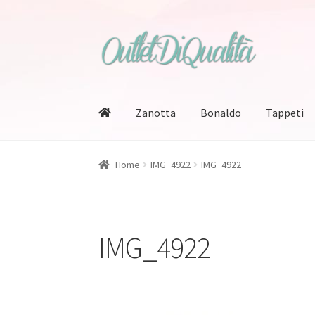
Vai
Vai
alla
al
navigazione
contenuto
Zanotta
Bonaldo
Tappeti
Home
IMG_4922
IMG_4922
IMG_4922