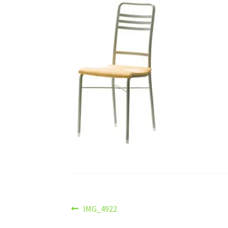
Navigazione
Articolo
IMG_4922
precedente: