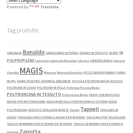
Powered by
Translate
Tag prodotto
Bonaldo
IN
120X200CM
CANDELABRO IN FERRO
DIVANO IN TESSUTO
IN MDF
POLIPROPILENE
Lampada
Lampada Bonaldo
Libreria
LIBRERIA BASSA
Libreria
MAGIS
Zanotta
Mensola
Mensola Bonaldo
PEZZI 100 DISPONIBILI
PIANO
IN HPL
PIANO IN VETRO CERAMICA 100X220CM.
PICCOLA POLTRONCINA IN TESSUTO
POLTRONA IN CUOIO
POLTRONA IN PELLE
Poltrona Piccola Magis
POLTRONCINA IN TESSUTO
Poltroncina Magis
SEDIA CON BRACCIOLI
ANCHE PER RISTORAZIONE
SEDIA IN METALLO PER INTERNI ED ESTERNI
SEDIA
Tappeti
POLTRONCINA
SEDUTA E SPALLIERA IN RETE
Talenti
TAVOLINO IN
LEGNO
TAVOLINO PER ESTERNO E ANCHE PER INTERNO
TAVOLINO PER TELEVISORE
TAVOLO IN MARMO PER ESTERNO ED INTERNO
TAVOLO IN MARMO PER ESTERNO E
Zanotta
INTERNI