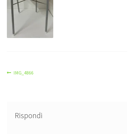
Navigazione
Articolo
IMG_4866
precedente:
articoli
Rispondi