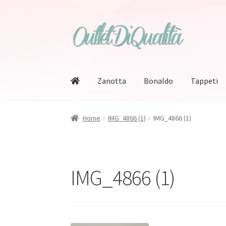
Vai
Vai
alla
al
navigazione
contenuto
Zanotta
Bonaldo
Tappeti
Home
IMG_4866 (1)
IMG_4866 (1)
IMG_4866 (1)