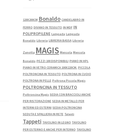
Bonaldo
120X200CM
CANDELABRO IN
IN
FERRO
DIVANO IN TESSUTO
IN MDF
POLIPROPILENE
Lampada
Lampada
Bonaldo
Libreria
LIBRERIA BASSA
Libreria
MAGIS
Zanotta
Mensola
Mensola
Bonaldo
PEZZI 100 DISPONIBILI
PIANO IN HPL
PIANO IN VETRO CERAMICA 100X220CM.
PICCOLA
POLTRONCINA IN TESSUTO
POLTRONA IN CUOIO
POLTRONA IN PELLE
Poltrona Piccola Magis
POLTRONCINA IN TESSUTO
Poltroncina Magis
SEDIA CON BRACCIOLI ANCHE
PER RISTORAZIONE
SEDIA IN METALLO PER
INTERNI ED ESTERNI
SEDIA POLTRONCINA
SEDUTA E SPALLIERA IN RETE
Talenti
Tappeti
TAVOLINO IN LEGNO
TAVOLINO
PER ESTERNO E ANCHE PER INTERNO
TAVOLINO