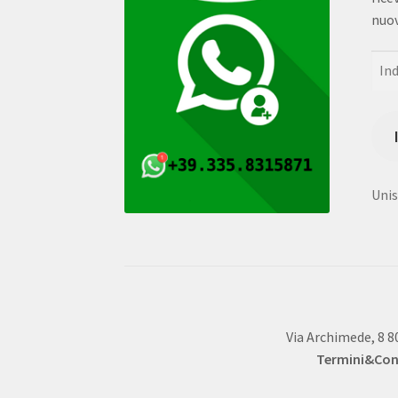
nuov
Indi
e-
mail
Unisc
Via Archimede, 8 8
Termini&Cond