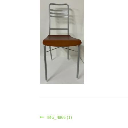
Navigazione
Articolo
IMG_4866 (1)
precedente: