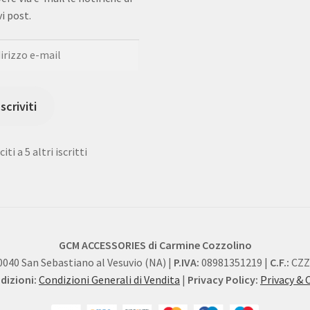
i post.
rizzo
Iscriviti
iti a 5 altri iscritti
GCM ACCESSORIES di Carmine Cozzolino
0040 San Sebastiano al Vesuvio (NA) |
P.IVA:
08981351219 |
C.F.:
CZZ
izioni:
Condizioni Generali di Vendita
|
Privacy Policy:
Privacy & 