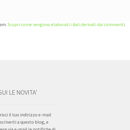
pam.
Scopri come vengono elaborati i dati derivati dai commenti
.
UI LE NOVITA'
risci il tuo indirizzo e-mail
iscriverti a questo blog, e
vere via e-mail le notifiche di