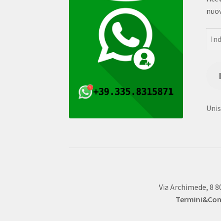
nuov
Indi
e-
mail
Unisc
Via Archimede, 8 8
Termini&Cond