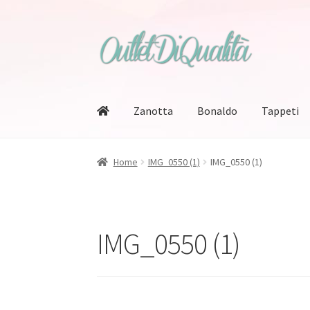
Vai
Vai
alla
al
navigazione
contenuto
Zanotta
Bonaldo
Tappeti
Home
IMG_0550 (1)
IMG_0550 (1)
IMG_0550 (1)