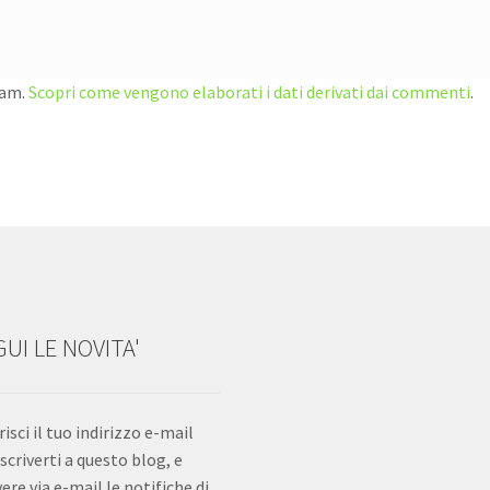
pam.
Scopri come vengono elaborati i dati derivati dai commenti
.
UI LE NOVITA'
risci il tuo indirizzo e-mail
iscriverti a questo blog, e
vere via e-mail le notifiche di