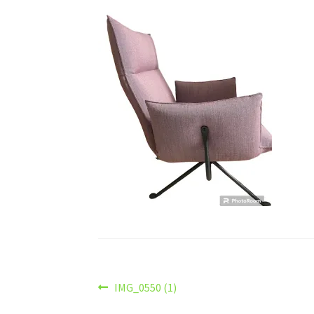
Navigazione
Articolo
IMG_0550 (1)
precedente: