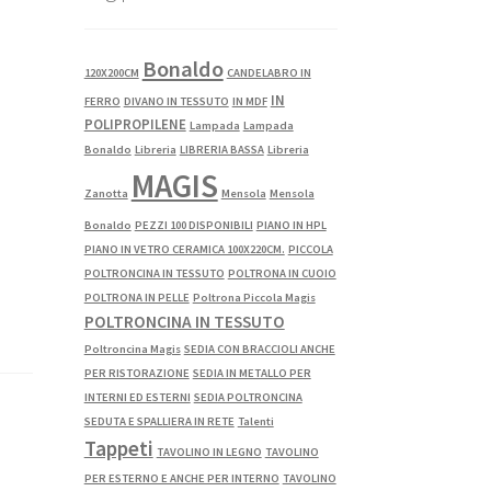
Bonaldo
120X200CM
CANDELABRO IN
IN
FERRO
DIVANO IN TESSUTO
IN MDF
POLIPROPILENE
Lampada
Lampada
Bonaldo
Libreria
LIBRERIA BASSA
Libreria
MAGIS
Zanotta
Mensola
Mensola
Bonaldo
PEZZI 100 DISPONIBILI
PIANO IN HPL
PIANO IN VETRO CERAMICA 100X220CM.
PICCOLA
POLTRONCINA IN TESSUTO
POLTRONA IN CUOIO
POLTRONA IN PELLE
Poltrona Piccola Magis
POLTRONCINA IN TESSUTO
Poltroncina Magis
SEDIA CON BRACCIOLI ANCHE
PER RISTORAZIONE
SEDIA IN METALLO PER
INTERNI ED ESTERNI
SEDIA POLTRONCINA
SEDUTA E SPALLIERA IN RETE
Talenti
Tappeti
TAVOLINO IN LEGNO
TAVOLINO
PER ESTERNO E ANCHE PER INTERNO
TAVOLINO