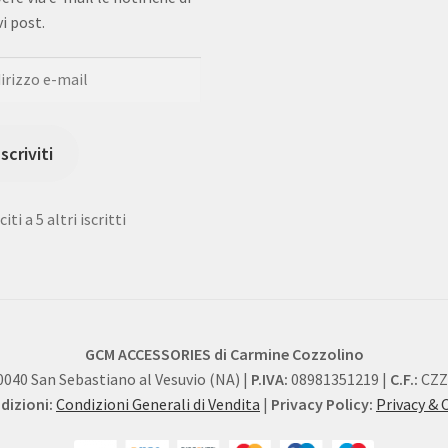
i post.
rizzo
Iscriviti
iti a 5 altri iscritti
GCM ACCESSORIES di Carmine Cozzolino
0040 San Sebastiano al Vesuvio (NA) |
P.IVA:
08981351219 |
C.F.:
CZZ
izioni:
Condizioni Generali di Vendita
|
Privacy Policy:
Privacy & 