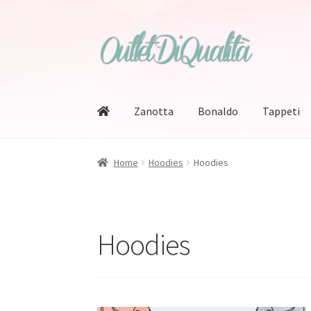
Vai
Vai
alla
al
navigazione
contenuto
Zanotta
Bonaldo
Tappeti
Home
Hoodies
Hoodies
Hoodies