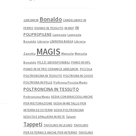
Bonaldo
120X200CM
CANDELABRO IN
IN
FERRO
DIVANO IN TESSUTO
IN MDF
POLIPROPILENE
Lampada
Lampada
Bonaldo
Libreria
LIBRERIA BASSA
Libreria
MAGIS
Zanotta
Mensola
Mensola
Bonaldo
PEZZI 100 DISPONIBILI
PIANO IN HPL
PIANO IN VETRO CERAMICA 100X220CM.
PICCOLA
POLTRONCINA IN TESSUTO
POLTRONA IN CUOIO
POLTRONA IN PELLE
Poltrona Piccola Magis
POLTRONCINA IN TESSUTO
Poltroncina Magis
SEDIA CON BRACCIOLI ANCHE
PER RISTORAZIONE
SEDIA IN METALLO PER
INTERNI ED ESTERNI
SEDIA POLTRONCINA
SEDUTA E SPALLIERA IN RETE
Talenti
Tappeti
TAVOLINO IN LEGNO
TAVOLINO
PER ESTERNO E ANCHE PER INTERNO
TAVOLINO