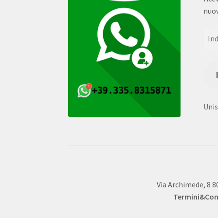
nuov
Indi
e-
mail
Unisc
Via Archimede, 8 8
Termini&Cond