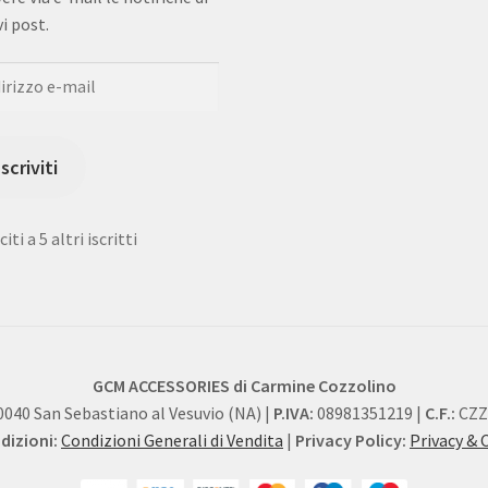
i post.
rizzo
Iscriviti
iti a 5 altri iscritti
GCM ACCESSORIES di Carmine Cozzolino
0040 San Sebastiano al Vesuvio (NA) |
P.IVA:
08981351219 |
C.F.:
CZZ
izioni:
Condizioni Generali di Vendita
|
Privacy Policy:
Privacy & 