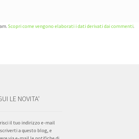
pam.
Scopri come vengono elaborati i dati derivati dai commenti
.
UI LE NOVITA'
risci il tuo indirizzo e-mail
iscriverti a questo blog, e
vere via e-mail le notifiche di