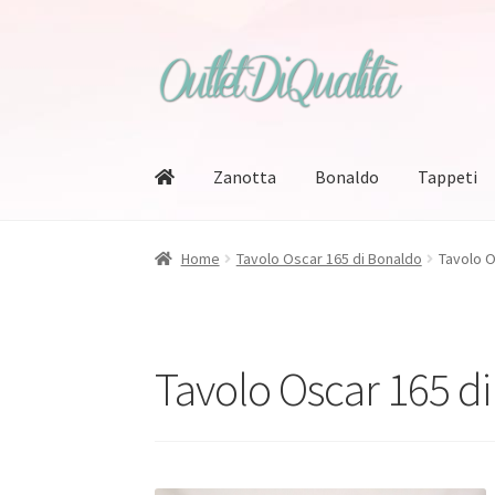
Vai
Vai
alla
al
navigazione
contenuto
Zanotta
Bonaldo
Tappeti
Home
Tavolo Oscar 165 di Bonaldo
Tavolo O
Tavolo Oscar 165 d