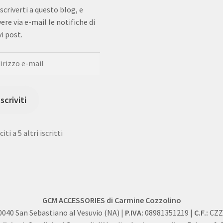
iscriverti a questo blog, e
vere via e-mail le notifiche di
i post.
rizzo
Iscriviti
iti a 5 altri iscritti
GCM ACCESSORIES di Carmine Cozzolino
0040 San Sebastiano al Vesuvio (NA) |
P.IVA:
08981351219 |
C.F.:
CZZ