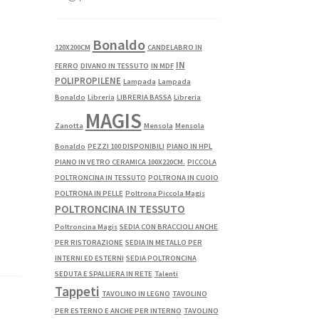
Bonaldo
120X200CM
CANDELABRO IN
IN
FERRO
DIVANO IN TESSUTO
IN MDF
POLIPROPILENE
Lampada
Lampada
Bonaldo
Libreria
LIBRERIA BASSA
Libreria
MAGIS
Zanotta
Mensola
Mensola
Bonaldo
PEZZI 100 DISPONIBILI
PIANO IN HPL
PIANO IN VETRO CERAMICA 100X220CM.
PICCOLA
POLTRONCINA IN TESSUTO
POLTRONA IN CUOIO
POLTRONA IN PELLE
Poltrona Piccola Magis
POLTRONCINA IN TESSUTO
Poltroncina Magis
SEDIA CON BRACCIOLI ANCHE
PER RISTORAZIONE
SEDIA IN METALLO PER
INTERNI ED ESTERNI
SEDIA POLTRONCINA
SEDUTA E SPALLIERA IN RETE
Talenti
Tappeti
TAVOLINO IN LEGNO
TAVOLINO
PER ESTERNO E ANCHE PER INTERNO
TAVOLINO