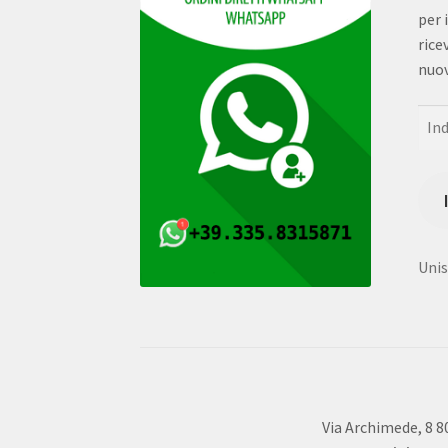
per 
rice
nuov
Indi
e-
mail
Unisc
Via Archimede, 8 8