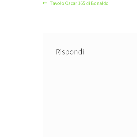
Navigazione
Articolo
Tavolo Oscar 165 di Bonaldo
precedente:
articoli
Rispondi