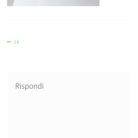
Navigazione
Articolo
14
precedente:
articoli
Rispondi