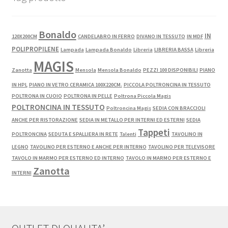
Bonaldo
IN
120X200CM
CANDELABRO IN FERRO
DIVANO IN TESSUTO
IN MDF
POLIPROPILENE
Lampada
Lampada Bonaldo
Libreria
LIBRERIA BASSA
Libreria
MAGIS
Zanotta
Mensola
Mensola Bonaldo
PEZZI 100 DISPONIBILI
PIANO
IN HPL
PIANO IN VETRO CERAMICA 100X220CM.
PICCOLA POLTRONCINA IN TESSUTO
POLTRONA IN CUOIO
POLTRONA IN PELLE
Poltrona Piccola Magis
POLTRONCINA IN TESSUTO
Poltroncina Magis
SEDIA CON BRACCIOLI
ANCHE PER RISTORAZIONE
SEDIA IN METALLO PER INTERNI ED ESTERNI
SEDIA
Tappeti
POLTRONCINA
SEDUTA E SPALLIERA IN RETE
Talenti
TAVOLINO IN
LEGNO
TAVOLINO PER ESTERNO E ANCHE PER INTERNO
TAVOLINO PER TELEVISORE
TAVOLO IN MARMO PER ESTERNO ED INTERNO
TAVOLO IN MARMO PER ESTERNO E
Zanotta
INTERNI