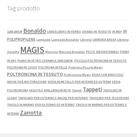
Tag prodotto
Bonaldo
IN
120X200CM
CANDELABRO IN FERRO
DIVANO IN TESSUTO
IN MDF
POLIPROPILENE
Lampada
Lampada Bonaldo
Libreria
LIBRERIA BASSA
Libreria
MAGIS
Zanotta
Mensola
Mensola Bonaldo
PEZZI 100 DISPONIBILI
PIANO
IN HPL
PIANO IN VETRO CERAMICA 100X220CM.
PICCOLA POLTRONCINA IN TESSUTO
POLTRONA IN CUOIO
POLTRONA IN PELLE
Poltrona Piccola Magis
POLTRONCINA IN TESSUTO
Poltroncina Magis
SEDIA CON BRACCIOLI
ANCHE PER RISTORAZIONE
SEDIA IN METALLO PER INTERNI ED ESTERNI
SEDIA
Tappeti
POLTRONCINA
SEDUTA E SPALLIERA IN RETE
Talenti
TAVOLINO IN
LEGNO
TAVOLINO PER ESTERNO E ANCHE PER INTERNO
TAVOLINO PER TELEVISORE
TAVOLO IN MARMO PER ESTERNO ED INTERNO
TAVOLO IN MARMO PER ESTERNO E
Zanotta
INTERNI