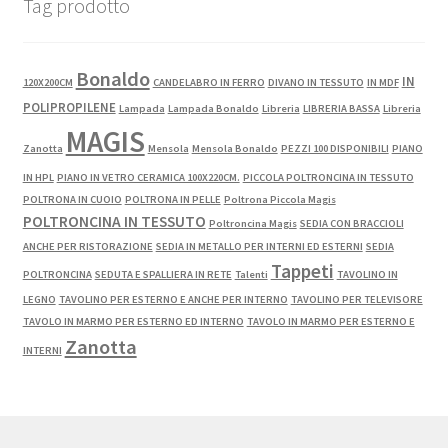
Tag prodotto
Bonaldo
IN
120X200CM
CANDELABRO IN FERRO
DIVANO IN TESSUTO
IN MDF
POLIPROPILENE
Lampada
Lampada Bonaldo
Libreria
LIBRERIA BASSA
Libreria
MAGIS
Zanotta
Mensola
Mensola Bonaldo
PEZZI 100 DISPONIBILI
PIANO
IN HPL
PIANO IN VETRO CERAMICA 100X220CM.
PICCOLA POLTRONCINA IN TESSUTO
POLTRONA IN CUOIO
POLTRONA IN PELLE
Poltrona Piccola Magis
POLTRONCINA IN TESSUTO
Poltroncina Magis
SEDIA CON BRACCIOLI
ANCHE PER RISTORAZIONE
SEDIA IN METALLO PER INTERNI ED ESTERNI
SEDIA
Tappeti
POLTRONCINA
SEDUTA E SPALLIERA IN RETE
Talenti
TAVOLINO IN
LEGNO
TAVOLINO PER ESTERNO E ANCHE PER INTERNO
TAVOLINO PER TELEVISORE
TAVOLO IN MARMO PER ESTERNO ED INTERNO
TAVOLO IN MARMO PER ESTERNO E
Zanotta
INTERNI