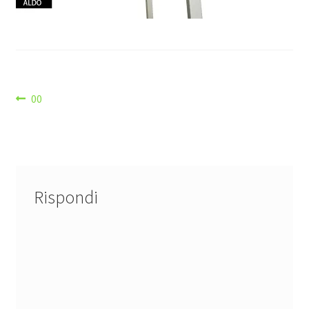
Navigazione
Articolo
00
precedente:
articoli
Rispondi