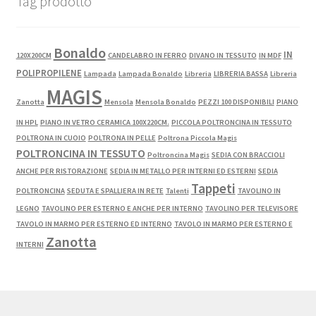
Tag prodotto
Bonaldo
IN
120X200CM
CANDELABRO IN FERRO
DIVANO IN TESSUTO
IN MDF
POLIPROPILENE
Lampada
Lampada Bonaldo
Libreria
LIBRERIA BASSA
Libreria
MAGIS
Zanotta
Mensola
Mensola Bonaldo
PEZZI 100 DISPONIBILI
PIANO
IN HPL
PIANO IN VETRO CERAMICA 100X220CM.
PICCOLA POLTRONCINA IN TESSUTO
POLTRONA IN CUOIO
POLTRONA IN PELLE
Poltrona Piccola Magis
POLTRONCINA IN TESSUTO
Poltroncina Magis
SEDIA CON BRACCIOLI
ANCHE PER RISTORAZIONE
SEDIA IN METALLO PER INTERNI ED ESTERNI
SEDIA
Tappeti
POLTRONCINA
SEDUTA E SPALLIERA IN RETE
Talenti
TAVOLINO IN
LEGNO
TAVOLINO PER ESTERNO E ANCHE PER INTERNO
TAVOLINO PER TELEVISORE
TAVOLO IN MARMO PER ESTERNO ED INTERNO
TAVOLO IN MARMO PER ESTERNO E
Zanotta
INTERNI