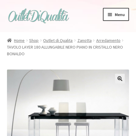
Vai
Vai
Menu
alla
al
navigazione
contenuto
Home
Shop
Outlet di Qualita
Zanotta
Arredamento
TAVOLO LAYER 180 ALLUNGABILE NERO PIANO IN CRISTALLO NERO
Zanotta
BONALDO
Bonaldo
Tappeti
🔍
Magis
Talenti