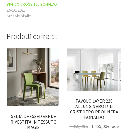
BIANCO CROSS 165 BONALDO
26/10/2023
Articolo simile
Prodotti correlati
TAVOLO LAYER 220
ALLUNG.NERO P.IN
CRIST.NERO PROL.NERA
SEDIA DRESSED VERDE
BONALDO
RIVESTITA IN TESSUTO
Il
Il
4.850,00
€
1.455,00
€
MAGIS
Tasse