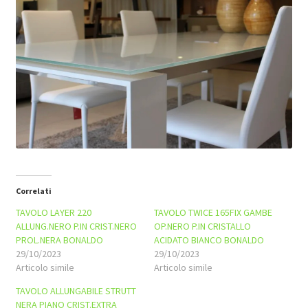
Correlati
TAVOLO LAYER 220
TAVOLO TWICE 165FIX GAMBE
ALLUNG.NERO P.IN CRIST.NERO
OP.NERO P.IN CRISTALLO
PROL.NERA BONALDO
ACIDATO BIANCO BONALDO
29/10/2023
29/10/2023
Articolo simile
Articolo simile
TAVOLO ALLUNGABILE STRUTT
NERA PIANO CRIST.EXTRA