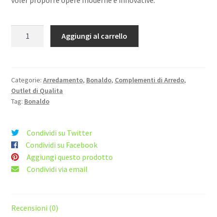
voler proporre opere moderne e innovative.
TAVOLO
Aggiungi al carrello
LAYER
180
ALLUNGABILE
NERO
Categorie:
Arredamento
,
Bonaldo
,
Complementi di Arredo
,
Outlet di Qualita
PIANO
Tag:
Bonaldo
IN
CRISTALLO
NERO
Condividi su Twitter
BONALDO
Condividi su Facebook
quantità
Aggiungi questo prodotto
Condividi via email
Recensioni (0)