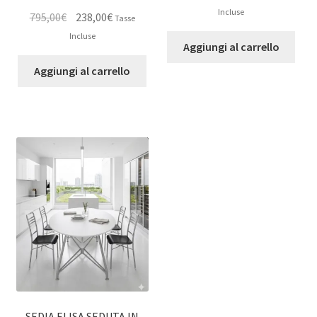
prezzo
prezzo
Incluse
Il
Il
795,00
€
238,00
€
Tasse
originale
attuale
prezzo
prezzo
Incluse
era:
è:
Aggiungi al carrello
originale
attuale
4.850,00€.
1.455,00€.
era:
è:
Aggiungi al carrello
795,00€.
238,00€.
SEDIA ELISA SEDUTA IN