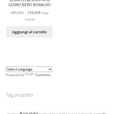
LEGNO NERO BONALDO
Il
Il
480,00
€
144,00
€
Tasse
prezzo
prezzo
Incluse
originale
attuale
era:
è:
Aggiungi al carrello
480,00€.
144,00€.
Powered by
Translate
Tag prodotto
Bonaldo