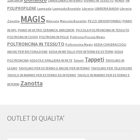
IN
120X200CM
CANDELABRO IN FERRO
DIVANO IN TESSUTO
IN MDF
POLIPROPILENE
Lampada
Lampada Bonaldo
Libreria
LIBRERIA BASSA
Libreria
MAGIS
Zanotta
Mensola
Mensola Bonaldo
PEZZI 100 DISPONIBILI
PIANO
IN HPL
PIANO IN VETRO CERAMICA 100X220CM.
PICCOLA POLTRONCINA IN TESSUTO
POLTRONA IN CUOIO
POLTRONA IN PELLE
Poltrona Piccola Magis
POLTRONCINA IN TESSUTO
Poltroncina Magis
SEDIA CON BRACCIOLI
ANCHE PER RISTORAZIONE
SEDIA IN METALLO PER INTERNI ED ESTERNI
SEDIA
Tappeti
POLTRONCINA
SEDUTA E SPALLIERA IN RETE
Talenti
TAVOLINO IN
LEGNO
TAVOLINO PER ESTERNO E ANCHE PER INTERNO
TAVOLINO PER TELEVISORE
TAVOLO IN MARMO PER ESTERNO ED INTERNO
TAVOLO IN MARMO PER ESTERNO E
Zanotta
INTERNI
OUTLET DI QUALITA’