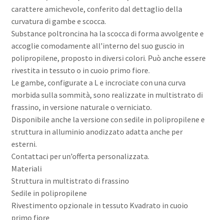
era:
è:
carattere amichevole, conferito dal dettaglio della
curvatura di gambe e scocca.
595,00€.
178,00€.
Substance poltroncina ha la scocca di forma avvolgente e
accoglie comodamente all’interno del suo guscio in
polipropilene, proposto in diversi colori. Può anche essere
rivestita in tessuto o in cuoio primo fiore.
Le gambe, configurate a L e incrociate con una curva
morbida sulla sommità, sono realizzate in multistrato di
frassino, in versione naturale o verniciato.
Disponibile anche la versione con sedile in polipropilene e
struttura in alluminio anodizzato adatta anche per
esterni.
Contattaci per un’offerta personalizzata.
Materiali
Struttura in multistrato di frassino
Sedile in polipropilene
Rivestimento opzionale in tessuto Kvadrato in cuoio
primo fiore