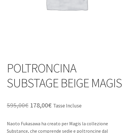
POLTRONCINA
SUBSTAGE BEIGE MAGIS
Il
Il
595,00
€
178,00
€
Tasse Incluse
prezzo
prezzo
Naoto Fukasawa ha creato per Magis la collezione
originale
attuale
Substance, che comprende sedie e poltroncine dal