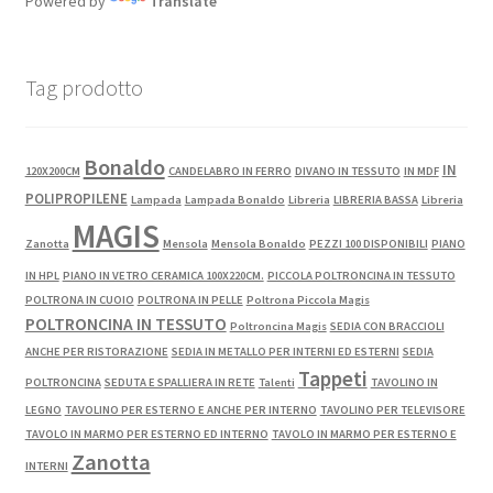
Powered by
Translate
Tag prodotto
Bonaldo
IN
120X200CM
CANDELABRO IN FERRO
DIVANO IN TESSUTO
IN MDF
POLIPROPILENE
Lampada
Lampada Bonaldo
Libreria
LIBRERIA BASSA
Libreria
MAGIS
Zanotta
Mensola
Mensola Bonaldo
PEZZI 100 DISPONIBILI
PIANO
IN HPL
PIANO IN VETRO CERAMICA 100X220CM.
PICCOLA POLTRONCINA IN TESSUTO
POLTRONA IN CUOIO
POLTRONA IN PELLE
Poltrona Piccola Magis
POLTRONCINA IN TESSUTO
Poltroncina Magis
SEDIA CON BRACCIOLI
ANCHE PER RISTORAZIONE
SEDIA IN METALLO PER INTERNI ED ESTERNI
SEDIA
Tappeti
POLTRONCINA
SEDUTA E SPALLIERA IN RETE
Talenti
TAVOLINO IN
LEGNO
TAVOLINO PER ESTERNO E ANCHE PER INTERNO
TAVOLINO PER TELEVISORE
TAVOLO IN MARMO PER ESTERNO ED INTERNO
TAVOLO IN MARMO PER ESTERNO E
Zanotta
INTERNI