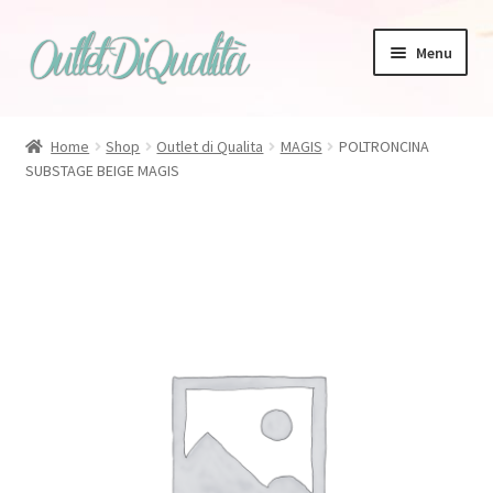
Vai
Vai
Menu
alla
al
navigazione
contenuto
Home
Shop
Outlet di Qualita
MAGIS
POLTRONCINA
SUBSTAGE BEIGE MAGIS
Zanotta
Bonaldo
Tappeti
Magis
Talenti