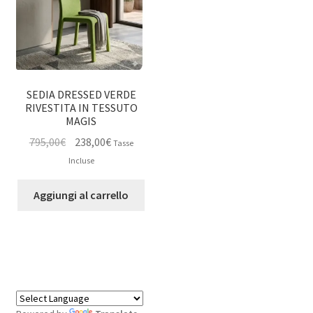
SEDIA DRESSED VERDE
RIVESTITA IN TESSUTO
MAGIS
Il
Il
795,00
€
238,00
€
Tasse
prezzo
prezzo
Incluse
originale
attuale
era:
è:
Aggiungi al carrello
795,00€.
238,00€.