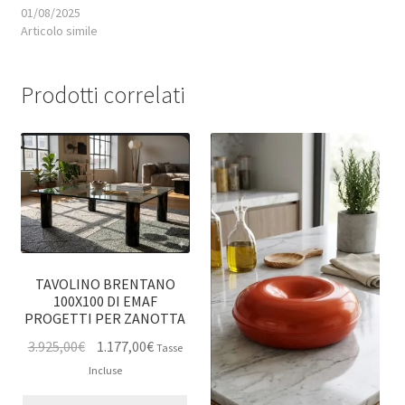
01/08/2025
Articolo simile
Prodotti correlati
TAVOLINO BRENTANO
100X100 DI EMAF
PROGETTI PER ZANOTTA
Il
Il
3.925,00
€
1.177,00
€
Tasse
prezzo
prezzo
Incluse
originale
attuale