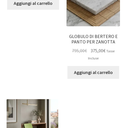
era:
è:
Aggiungi al carrello
3.925,00€.
1.177,00€.
GLOBULO DI BERTERO E
PANTO PER ZANOTTA
Il
Il
795,00
€
375,00
€
Tasse
prezzo
prezzo
Incluse
originale
attuale
era:
è:
Aggiungi al carrello
795,00€.
375,00€.