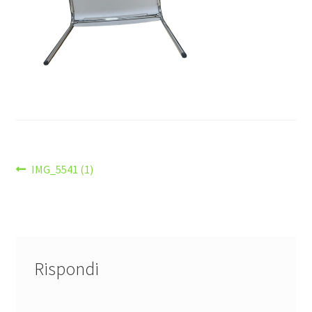
Navigazione
Articolo
IMG_5541 (1)
precedente:
articoli
Rispondi