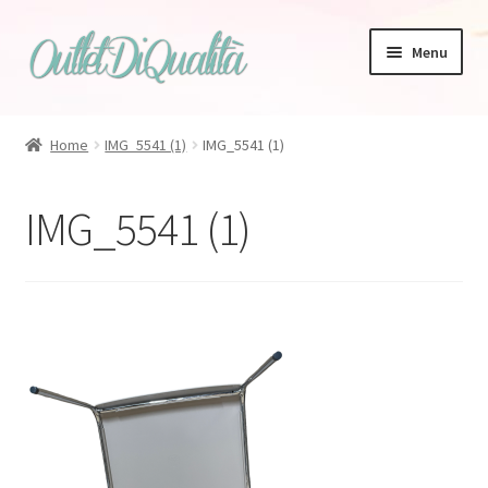
Vai
Vai
Menu
alla
al
navigazione
contenuto
Home
IMG_5541 (1)
IMG_5541 (1)
Zanotta
IMG_5541 (1)
Bonaldo
Tappeti
Magis
Talenti