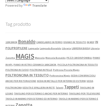
Powered by
Translate
Tag prodotto
Bonaldo
IN
120X200CM
CANDELABRO IN FERRO
DIVANO IN TESSUTO
IN MDF
POLIPROPILENE
Lampada
Lampada Bonaldo
Libreria
LIBRERIA BASSA
Libreria
MAGIS
Zanotta
Mensola
Mensola Bonaldo
PEZZI 100 DISPONIBILI
PIANO
IN HPL
PIANO IN VETRO CERAMICA 100X220CM.
PICCOLA POLTRONCINA IN TESSUTO
POLTRONA IN CUOIO
POLTRONA IN PELLE
Poltrona Piccola Magis
POLTRONCINA IN TESSUTO
Poltroncina Magis
SEDIA CON BRACCIOLI
ANCHE PER RISTORAZIONE
SEDIA IN METALLO PER INTERNI ED ESTERNI
SEDIA
Tappeti
POLTRONCINA
SEDUTA E SPALLIERA IN RETE
Talenti
TAVOLINO IN
LEGNO
TAVOLINO PER ESTERNO E ANCHE PER INTERNO
TAVOLINO PER TELEVISORE
TAVOLO IN MARMO PER ESTERNO ED INTERNO
TAVOLO IN MARMO PER ESTERNO E
Zanotta
INTERNI