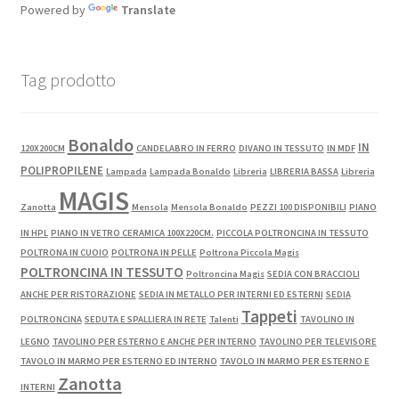
Powered by
Translate
Tag prodotto
Bonaldo
IN
120X200CM
CANDELABRO IN FERRO
DIVANO IN TESSUTO
IN MDF
POLIPROPILENE
Lampada
Lampada Bonaldo
Libreria
LIBRERIA BASSA
Libreria
MAGIS
Zanotta
Mensola
Mensola Bonaldo
PEZZI 100 DISPONIBILI
PIANO
IN HPL
PIANO IN VETRO CERAMICA 100X220CM.
PICCOLA POLTRONCINA IN TESSUTO
POLTRONA IN CUOIO
POLTRONA IN PELLE
Poltrona Piccola Magis
POLTRONCINA IN TESSUTO
Poltroncina Magis
SEDIA CON BRACCIOLI
ANCHE PER RISTORAZIONE
SEDIA IN METALLO PER INTERNI ED ESTERNI
SEDIA
Tappeti
POLTRONCINA
SEDUTA E SPALLIERA IN RETE
Talenti
TAVOLINO IN
LEGNO
TAVOLINO PER ESTERNO E ANCHE PER INTERNO
TAVOLINO PER TELEVISORE
TAVOLO IN MARMO PER ESTERNO ED INTERNO
TAVOLO IN MARMO PER ESTERNO E
Zanotta
INTERNI