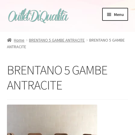
Vai
Vai
Menu
alla
al
navigazione
contenuto
Home
BRENTANO 5 GAMBE ANTRACITE
BRENTANO 5 GAMBE
ANTRACITE
Zanotta
Bonaldo
BRENTANO 5 GAMBE
Tappeti
ANTRACITE
Magis
Talenti