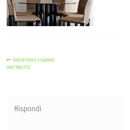
Navigazione
Articolo
BRENTANO 5 GAMBE
precedente:
ANTRACITE
articoli
Rispondi