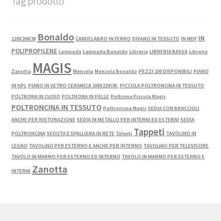
Tag prodotto
Bonaldo
IN
120X200CM
CANDELABRO IN FERRO
DIVANO IN TESSUTO
IN MDF
POLIPROPILENE
Lampada
Lampada Bonaldo
Libreria
LIBRERIA BASSA
Libreria
MAGIS
Zanotta
Mensola
Mensola Bonaldo
PEZZI 100 DISPONIBILI
PIANO
IN HPL
PIANO IN VETRO CERAMICA 100X220CM.
PICCOLA POLTRONCINA IN TESSUTO
POLTRONA IN CUOIO
POLTRONA IN PELLE
Poltrona Piccola Magis
POLTRONCINA IN TESSUTO
Poltroncina Magis
SEDIA CON BRACCIOLI
ANCHE PER RISTORAZIONE
SEDIA IN METALLO PER INTERNI ED ESTERNI
SEDIA
Tappeti
POLTRONCINA
SEDUTA E SPALLIERA IN RETE
Talenti
TAVOLINO IN
LEGNO
TAVOLINO PER ESTERNO E ANCHE PER INTERNO
TAVOLINO PER TELEVISORE
TAVOLO IN MARMO PER ESTERNO ED INTERNO
TAVOLO IN MARMO PER ESTERNO E
Zanotta
INTERNI